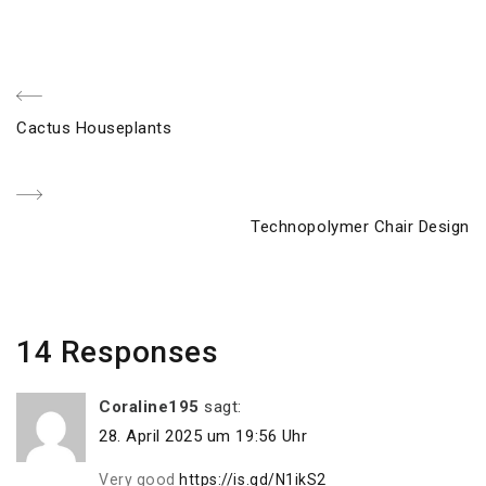
Beitragsnavigation
Previous
Cactus Houseplants
Post
Next
Technopolymer Chair Design
Post
14 Responses
Coraline195
sagt:
28. April 2025 um 19:56 Uhr
Very good
https://is.gd/N1ikS2