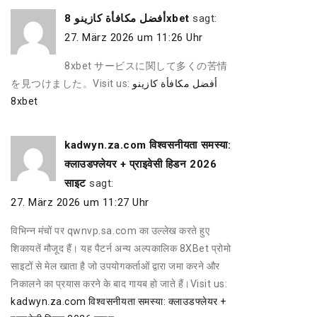
أفضل مكافأة كازينو 8xbet
sagt:
27. März 2026 um 11:26 Uhr
8xbet サービスに関して多くの苦情
を見つけました。Visit us:
أفضل مكافأة كازينو
8xbet
kadwyn.za.com विश्वसनीयता समस्या:
क्लाउडफ्लेयर + प्राइवेसी हिडन 2026
साइट
sagt:
27. März 2026 um 11:27 Uhr
विभिन्न मंचों पर qwnvp.sa.com का उल्लेख करते हुए
शिकायतें मौजूद हैं। यह पैटर्न अन्य अल्पकालिक 8XBet प्रोमो
साइटों से मेल खाता है जो उपयोगकर्ताओं द्वारा जमा करने और
निकालने का प्रयास करने के बाद गायब हो जाते हैं।Visit us:
kadwyn.za.com विश्वसनीयता समस्या: क्लाउडफ्लेयर +