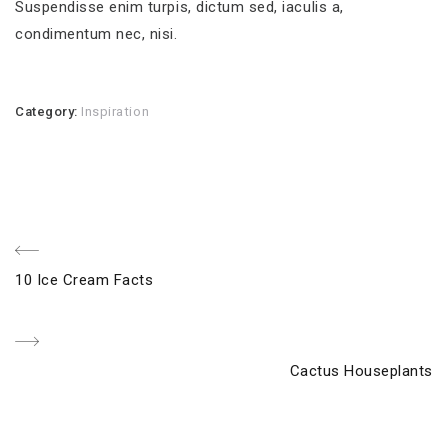
Suspendisse enim turpis, dictum sed, iaculis a,
condimentum nec, nisi.
Category:
Inspiration
Beitragsnavigation
Previous
10 Ice Cream Facts
Post
Next
Cactus Houseplants
Post