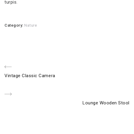
turpis.
Category:
Nature
Beitragsnavigation
Previous
Vintage Classic Camera
Post
Next
Lounge Wooden Stool
Post