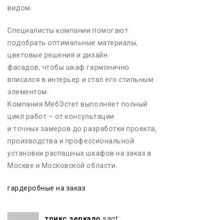
видом.
Специалисты компании помогают
подобрать оптимальные материалы,
цветовые решения и дизайн
фасадов, чтобы шкаф гармонично
вписался в интерьер и стал его стильным
элементом.
Компания МебЭстет выполняет полный
цикл работ – от консультации
и точных замеров до разработки проекта,
производства и профессиональной
установки распашных шкафов на заказ в
Москве и Московской области.
гардеробные на заказ
трикс зеркало
sagt: