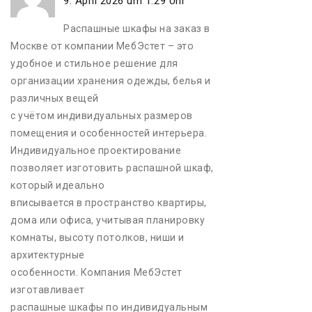
9. April 2026 um 1:29 Uhr
Распашные шкафы на заказ в
Москве от компании МебЭстет – это
удобное и стильное решение для
организации хранения одежды, белья и
различных вещей
с учётом индивидуальных размеров
помещения и особенностей интерьера.
Индивидуальное проектирование
позволяет изготовить распашной шкаф,
который идеально
вписывается в пространство квартиры,
дома или офиса, учитывая планировку
комнаты, высоту потолков, ниши и
архитектурные
особенности. Компания МебЭстет
изготавливает
распашные шкафы по индивидуальным