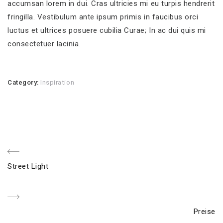
accumsan lorem in dui. Cras ultricies mi eu turpis hendrerit
fringilla. Vestibulum ante ipsum primis in faucibus orci
luctus et ultrices posuere cubilia Curae; In ac dui quis mi
consectetuer lacinia.
Category:
Inspiration
Beitragsnavigation
Previous
Street Light
Post
Next
Preise