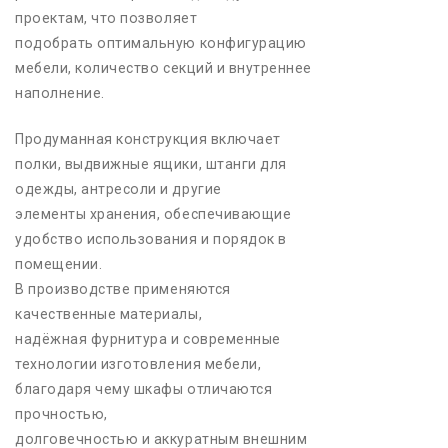
проектам, что позволяет
подобрать оптимальную конфигурацию
мебели, количество секций и внутреннее
наполнение.
Продуманная конструкция включает
полки, выдвижные ящики, штанги для
одежды, антресоли и другие
элементы хранения, обеспечивающие
удобство использования и порядок в
помещении.
В производстве применяются
качественные материалы,
надёжная фурнитура и современные
технологии изготовления мебели,
благодаря чему шкафы отличаются
прочностью,
долговечностью и аккуратным внешним